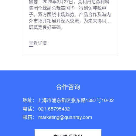
摘要：2026年3月27日，艾利丹尼森材料
集团全球副总裁高国华一行到访坤锐电
子。双方围绕市场趋势、产品合作及海内
外市场开拓展开深入交流，为未来协同发
展奠定良好基础。
查看详情
合作咨询
地址：上海市浦东新区张东路1387号10-02
电话： 021-68795432
邮箱： marketing@quanray.com