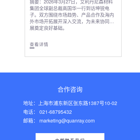
摘要：2026年3月27日，艾利丹尼森材料
集团全球副总裁高国华一行到访坤锐电
子。双方围绕市场趋势、产品合作及海内
外市场开拓展开深入交流，为未来协同发
展奠定良好基础。
查看详情
合作咨询
地址：上海市浦东新区张东路1387号10-02
电话： 021-68795432
邮箱： marketing@quanray.com