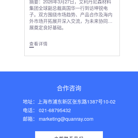
摘要：2026年3月27日，艾利丹尼森材料
集团全球副总裁高国华一行到访坤锐电
子。双方围绕市场趋势、产品合作及海内
外市场开拓展开深入交流，为未来协同发
展奠定良好基础。
查看详情
合作咨询
地址：上海市浦东新区张东路1387号10-02
电话： 021-68795432
邮箱： marketing@quanray.com